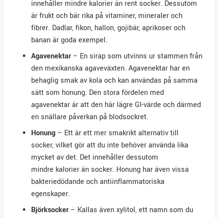
innehåller mindre kalorier än rent socker. Dessutom
är frukt och bär rika på vitaminer, mineraler och
fibrer. Dadlar, fikon, hallon, gojibär, aprikoser och
banan är goda exempel.
Agavenektar
– En sirap som utvinns ur stammen från
den mexikanska agaveväxten. Agavenektar har en
behaglig smak av kola och kan användas på samma
sätt som honung. Den stora fördelen med
agavenektar är att den här lägre GI-värde och därmed
en snällare påverkan på blodsockret.
Honung
– Ett är ett mer smakrikt alternativ till
socker, vilket gör att du inte behöver använda lika
mycket av det. Det innehåller dessutom
mindre kalorier än socker. Honung har även vissa
bakteriedödande och antiinflammatoriska
egenskaper.
Björksocker
– Kallas även xylitol, ett namn som du