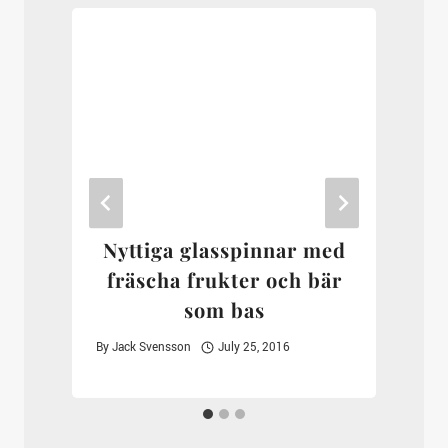
Nyttiga glasspinnar med
fräscha frukter och bär
som bas
By
Jack Svensson
July 25, 2016
B