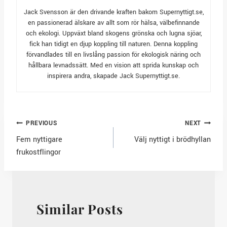
Jack Svensson är den drivande kraften bakom Supernyttigt.se,
en passionerad älskare av allt som rör hälsa, välbefinnande
och ekologi. Uppväxt bland skogens grönska och lugna sjöar,
fick han tidigt en djup koppling till naturen. Denna koppling
förvandlades till en livslång passion för ekologisk näring och
hållbara levnadssätt. Med en vision att sprida kunskap och
inspirera andra, skapade Jack Supernyttigt.se.
Post
PREVIOUS
NEXT
Fem nyttigare
Välj nyttigt i brödhyllan
navigation
frukostflingor
Similar Posts